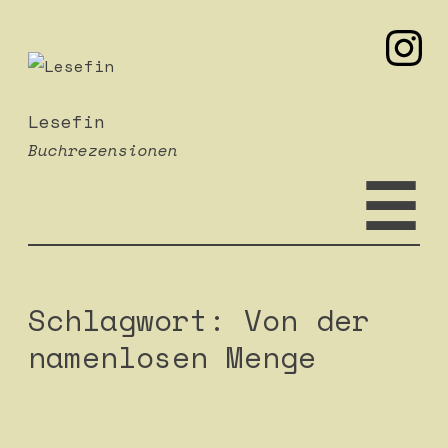
mei
Zum
Inhalt
springen
Lesefin
Buchrezensionen
☰
Schlagwort:
Von der
namenlosen Menge