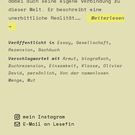
dabei auch seine eigene Verbindung zu
dieser Welt. Er beschreibt eine
unerbittliche Realität……
Weiterlesen
Olivier
→
David:
Von
Veröffentlicht in
Essay
,
Gesellschaft
,
Rezension
,
Sachbuch
der
Verschlagwortet mit
Armut
,
biografisch
,
namenlosen
Buchrezension
,
Einsamkeit
,
Klasse
,
Olivier
Menge
David
,
persönlich
,
Von der namenlosen
Menge
,
Wut
mein Instagram
E-Mail an Lesefin