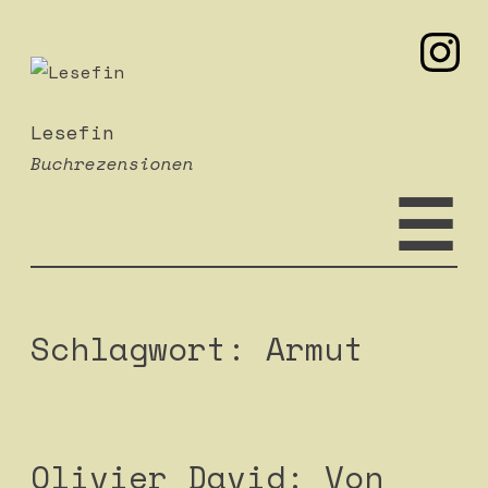
mei
Zum
Inhalt
springen
Lesefin
Buchrezensionen
☰
Schlagwort:
Armut
Olivier David: Von