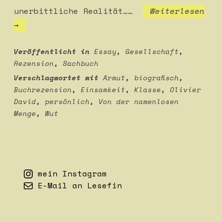
unerbittliche Realität……
Weiterlesen
Olivier
→
David:
Von
Veröffentlicht in
Essay
,
Gesellschaft
,
Rezension
,
Sachbuch
der
Verschlagwortet mit
Armut
,
biografisch
,
namenlosen
Buchrezension
,
Einsamkeit
,
Klasse
,
Olivier
Menge
David
,
persönlich
,
Von der namenlosen
Menge
,
Wut
mein Instagram
E-Mail an Lesefin