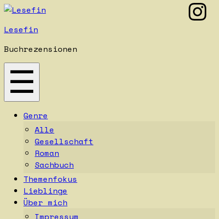
mei
Zum
Inhalt
Lesefin
springen
Buchrezensionen
☰
Genre
Alle
Gesellschaft
Roman
Sachbuch
Themenfokus
Lieblinge
Über mich
Impressum